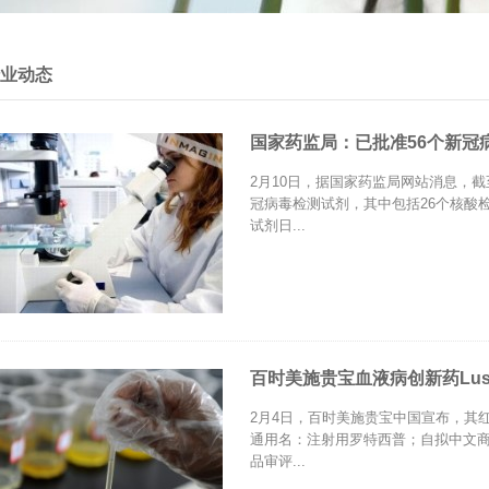
业动态
国家药监局：已批准56个新冠
2月10日，据国家药监局网站消息，截至
冠病毒检测试剂，其中包括26个核酸
试剂日...
百时美施贵宝血液病创新药Luspa
2月4日，百时美施贵宝中国宣布，其红细胞成
通用名：注射用罗特西普；自拟中文
品审评...