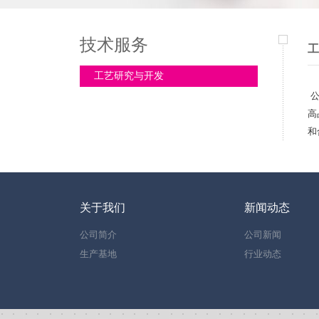
技术服务
工
工艺研究与开发
高
和
关于我们
新闻动态
公司简介
公司新闻
生产基地
行业动态