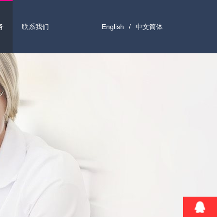
务
联系我们
English
/
中文简体