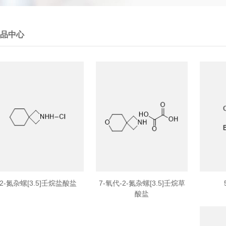
品中心
2-氮杂螺[3.5]壬烷盐酸盐
7-氧代-2-氮杂螺[3.5]壬烷草
酸盐